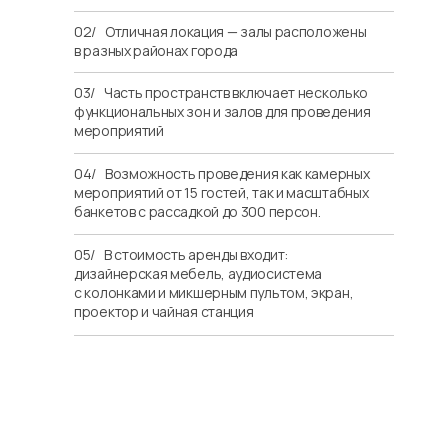
02/
…
Отличная локация — залы расположены
в разных районах города
03/
…
Часть пространств включает несколько
функциональных зон и залов для проведения
мероприятий
04/
…
Возможность проведения как камерных
мероприятий от 15 гостей, так и масштабных
банкетов с рассадкой до 300 персон.
05/
…
В стоимость аренды входит:
дизайнерская мебель, аудиосистема
с колонками и микшерным пультом, экран,
проектор и чайная станция