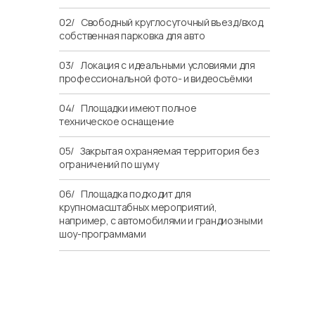
02/
…
Свободный круглосуточный въезд/вход,
собственная парковка для авто
03/
…
Локация с идеальными условиями для
профессиональной фото- и видеосъёмки
04/
…
Площадки имеют полное
техническое оснащение
05/
…
Закрытая охраняемая территория без
ограничений по шуму
06/
…
Площадка подходит для
крупномасштабных мероприятий,
например, с автомобилями и грандиозными
шоу-программами