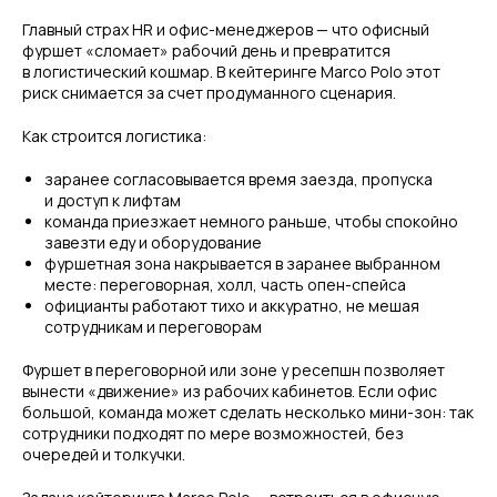
Главный страх HR и офис-менеджеров — что офисный
фуршет «сломает» рабочий день и превратится
в логистический кошмар. В кейтеринге Marco Polo этот
риск снимается за счет продуманного сценария.
Как строится логистика:
заранее согласовывается время заезда, пропуска
и доступ к лифтам
команда приезжает немного раньше, чтобы спокойно
завезти еду и оборудование
фуршетная зона накрывается в заранее выбранном
месте: переговорная, холл, часть опен-спейса
официанты работают тихо и аккуратно, не мешая
сотрудникам и переговорам
Фуршет в переговорной или зоне у ресепшн позволяет
вынести «движение» из рабочих кабинетов. Если офис
большой, команда может сделать несколько мини-зон: так
сотрудники подходят по мере возможностей, без
очередей и толкучки.