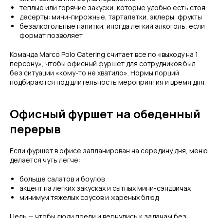
теплые или горячие закуски, которые удобно есть стоя
десерты: мини-пирожные, тарталетки, эклеры, фрукты
безалкогольные напитки, иногда легкий алкоголь, если
формат позволяет
Команда Marco Polo Catering считает все по «выходу на 1
персону», чтобы офисный фуршет для сотрудников был
без ситуации «кому-то не хватило». Нормы порций
подбираются под длительность мероприятия и время дня.
Офисный фуршет на обеденный
перерыв
Если фуршет в офисе запланирован на середину дня, меню
делается чуть легче:
больше салатов и боулов
акцент на легких закусках и сытных мини-сэндвичах
минимум тяжелых соусов и жареных блюд
Цель — чтобы люди поели и вернулись к задачам без