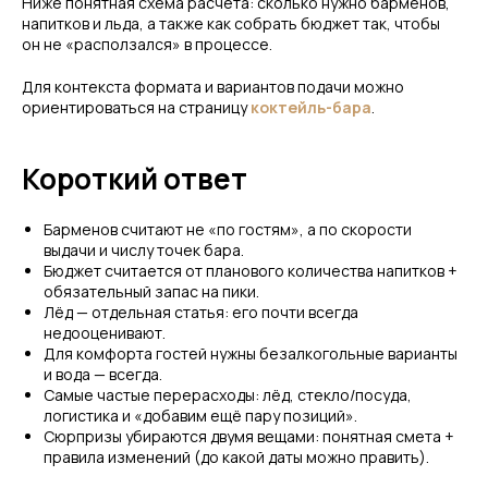
Ниже понятная схема расчёта: сколько нужно барменов,
напитков и льда, а также как собрать бюджет так, чтобы
он не «расползался» в процессе.
Для контекста формата и вариантов подачи можно
ориентироваться на страницу
коктейль-бара
.
Короткий ответ
Барменов считают не «по гостям», а по скорости
выдачи и числу точек бара.
Бюджет считается от планового количества напитков +
обязательный запас на пики.
Лёд — отдельная статья: его почти всегда
недооценивают.
Для комфорта гостей нужны безалкогольные варианты
и вода — всегда.
Самые частые перерасходы: лёд, стекло/посуда,
логистика и «добавим ещё пару позиций».
Сюрпризы убираются двумя вещами: понятная смета +
правила изменений (до какой даты можно править).